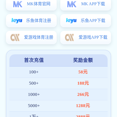
他们高效、直接且极具压迫性的中前场体系之上。他
们的中场球员不仅具备出色的跑动能力，更在攻守转
换的瞬间拥有极强的决策能力。面对葡萄牙体育可能
出现的短暂混乱，布拉加绝不会心慈手软。他们的反
击战术如同手术刀般精准，特别擅长抓住对手在由攻
转守时的站位空当。这种风格，与葡萄牙体育当下的
不稳定因素形成了微妙的对位。对手的“中场失控”，
恰恰能成为布拉加发动致命一击的最佳温床。因此，
从战术层面剖析，本场葡超杯赛的博弈，关键点并不
完全在于巨星的一对一单挑，而在于哪一方能在中场
的六号位与八号位区域占据绝对的上风。
这场比赛的更深层意义，在于它对新赛季葡超联赛格
局的预演。近年来，本菲卡与波尔图的强势始终是联
赛主旋律，而葡萄牙体育与布拉加的角色更像是挑战
者。如果葡萄牙体育能够在新赛季开局阶段，即便在
中场失控的风险下依然拿下布拉加，那么这无疑会为
球队注入一针强心剂，证明他们具备在人员更迭期依
然保持统治力的底蕴。反之，如果布拉加能在里斯本