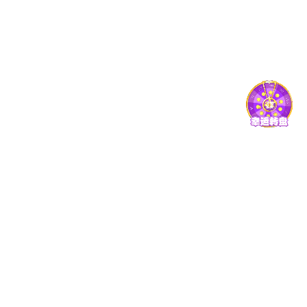
麦金面对海地时的向前传球胆量能否为前
在足球的世界里，真正的艺术家并非总在聚光灯下
翩翩起舞，而是那些敢...
2026-07-22