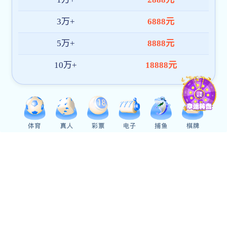
格瓦迪奥尔边路狂飙：上海海港的欧洲豪门绝杀
瞬间在足球的世界里，有些瞬间注定被铭记——
它们不仅是比赛的转折点，更是球迷心中永不褪
色的记忆。近日，一场备受瞩目的友谊赛中，上
海海港与一支欧洲豪门展开激战，最终以格瓦迪
奥尔的边...
【云顶线上棋牌平台】利雅得新月吉达联合
三叉戟决赛争锋
在沙特足球的璀璨夜空下，利雅得新月与吉达联
合的巅峰对决如同一道划破天际的流星，吸引着
全球球迷的目光。当利亚德新月吉达联合三叉戟
决赛争锋的号角吹响，这场被誉为阿拉伯足球史
上最激动人心的碰撞，注定将成为世界杯体育记
忆中一个不可磨灭的...
武汉三镇客场硬刚巴黎阿尔瓦雷斯复出首秀
在足球世界的宏大叙事中，洲际对抗始终是最激