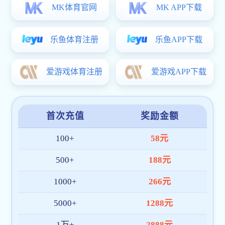
刚果金vs哥伦比亚小组赛末轮压力
世界杯的舞台上，小组赛末轮往往是风起云涌的
时刻。当刚果金vs哥伦比亚小组赛末轮压力的概
念浮出水面，球迷们不禁屏息凝神。这不仅是一
场普通的足球对决，更是一次战术与意志的终极
碰撞。两支球队在小组赛中的轨迹如同两条交汇
的河流，而此刻，它们...
【云顶线上棋牌平台】巴黎三球大胜马赛反
超积分法国杯榜首风暴
在法国足球的版图上，巴黎圣日耳曼与马赛之间
的对决，从来都不只是一场比赛那么简单。这是
一场关于荣耀、尊严与城市荣耀的较量。当巴黎
圣日耳曼在主场以三球大胜马赛，不仅点燃了王
子公园球场的狂热氛围，更在积分榜上实现...
格瓦迪奥尔边路狂飙上海海港欧洲豪门绝杀
瞬间