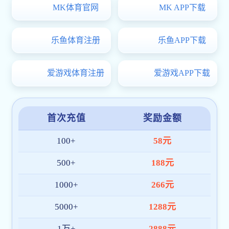
近五场国家队比赛中，有七成的射门选择是低平球，
这反映出他力求稳妥的心态。不过，面对乌拉圭高大
的中后卫，若是强行起高球，成功率可能只有15%左
右。因此，最理性的射门数据预测是：若万卡布拉尔
将尝试两次禁区内的巧射，一次外围的冷箭，以及一
次可能在乱战中的脚尖捅射。这四次尝试中，将产生
至少一次绝佳的破门机会。
当然，我们不能忽视乌拉圭门将的“第六感”。罗切特
在2024年美洲杯上的扑救成功率高达78%，尤其是
面对脚下球，他的反应速度令人称奇。若万卡布拉尔
如果想要攻破他的十指关，必须增加射门的变化性。
比如，在接球瞬间不要直接射门，而是利用一个假动
作晃开空间，再打反方向。这种“顿挫式”发力，正是
巴西球员的拿手好戏。另外，乌拉圭的防线在比赛最
后十五分钟容易出现注意力滑坡。这正是若万卡布拉
尔展现杀手本色的黄金时段。如果他能合理分配体
能，在70分钟后依然保持冲刺能力，那么他的射门
数据预测中，一次绝杀或反超的进球可能就会出现。