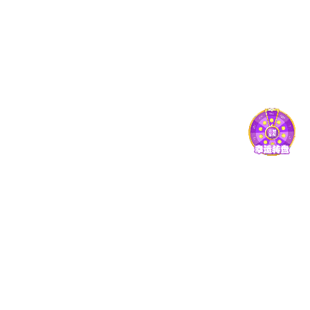
麦金面对海地时的向前传球胆量能否为前
在足球的世界里，真正的艺术家并非总在聚光灯下
翩翩起舞，而是那些敢...
2026-07-22