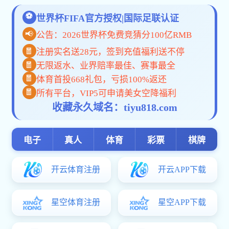
诺伊尔资料整理：擅长技术
西班牙人对阵奥萨苏纳，错
法甲多面手球员新赛季观
若万卡布拉尔对乌拉圭射门
数据预测
在世界杯的舞台上，每一个瞬间都可能被铭刻为传
奇，而每一次射门都可能改写一支球队的宿命。当巴
西前锋若万卡布拉尔（Jovan Cabral）站在乌拉圭的
禁区前沿，那不仅仅是一次进攻的征召，更是一场智
慧与力量的测算游戏。他的射门，如同巴西桑巴舞的
节奏，时而狂野如热带风暴，时而精准如外科手术。
在即将到来的这场焦点战役中，若万卡布拉尔能否延
续火热状态？他的射门数据又将如何演变？让我们深
入剖析，从数字与画面中解读这位前锋的制胜密码。
若万卡布拉尔并非横空出世的天才，而是历经淬炼的
锋线猎手。在巴西国内联赛中，他场均尝试射门4.2