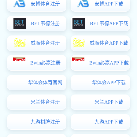
次，命中目标率高达62%。这意味著，只要他获得机
会，大概率能迫使对方门将做出扑救。然而，面对乌
拉圭的钢铁防线，这一数据可能面临严峻挑战。乌拉
圭的后卫以凶悍著称，他们的紧逼和协防会让任何前
锋感到窒息。在这种情况下，若万卡布拉尔的射门数
据预测可能会略微下滑，但绝不会迷失方向。他擅长
的禁区内抢点射门，在对手人满为患的区域内，依然
能制造出致命的威胁。他的左脚弧线球，是巴西队打
破僵局的关键武器，尤其在面对乌拉圭这种防守纪律
性极强的对手时，一次突如其来的远射往往比复杂的
传切配合更为有效。
让我们把目光聚焦在具体的概率测算上。如果这场比
赛进入常规时间，若万卡布拉尔预计会获得3到5次
射门机会，其中两脚很可能打在门框范围内。他的射
门区域将主要集中在禁区右侧，因为他习惯从这里内
切，用右脚兜出弧线球打远角。这种射门方式对上赛
季的乌拉圭门将罗切特来说并不陌生，但难点在于若
万卡布拉尔在启动瞬间的变向能力。数据显示，他在